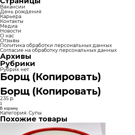
Страницы
Вакансии
День рождения
Карьера
Контакты
Медиа
Новости
О нас
Отзывы
Политика обработки персональных данных
Согласие на обработку персональных данных
Архивы
Рубрики
Рубрик нет
Борщ (Копировать)
Борщ (Копировать)
235
р.
Количество
товара
В корзину
Борщ
Категория:
Супы
(Копировать)
Похожие товары