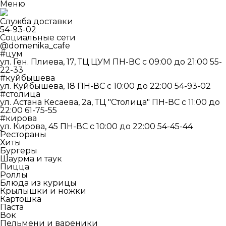
Меню
Служба доставки
54-93-02
Социальные сети
@domenika_cafe
#цум
ул. Ген. Плиева, 17, ТЦ ЦУМ
ПН-ВС c 09:00 до 21:00
55-
22-33
#куйбышева
ул. Куйбышева, 18
ПН-ВС c 10:00 до 22:00
54-93-02
#столица
ул. Астана Кесаева, 2а, ТЦ "Столица"
ПН-ВС c 11:00 до
22:00
61-75-55
#кирова
ул. Кирова, 45
ПН-ВС c 10:00 до 22:00
54-45-44
Рестораны
Хиты
Бургеры
Шаурма и таук
Пицца
Роллы
Блюда из курицы
Крылышки и ножки
Картошка
Паста
Вок
Пельмени и вареники