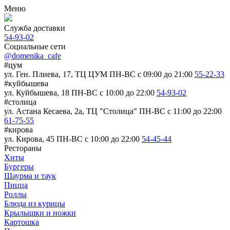
Меню
Служба доставки
54-93-02
Социальные сети
@domenika_cafe
#цум
ул. Ген. Плиева, 17, ТЦ ЦУМ
ПН-ВС c 09:00 до 21:00
55-22-33
#куйбышева
ул. Куйбышева, 18
ПН-ВС c 10:00 до 22:00
54-93-02
#столица
ул. Астана Кесаева, 2а, ТЦ "Столица"
ПН-ВС c 11:00 до 22:00
61-75-55
#кирова
ул. Кирова, 45
ПН-ВС c 10:00 до 22:00
54-45-44
Рестораны
Хиты
Бургеры
Шаурма и таук
Пицца
Роллы
Блюда из курицы
Крылышки и ножки
Картошка