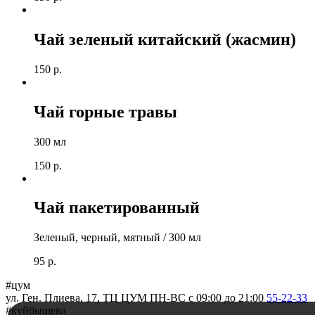
Чай зеленый китайский (жасмин)
150
р.
Чай горные травы
300 мл
150
р.
Чай пакетированный
Зеленый, черный, мятный / 300 мл
95
р.
#цум
ул. Ген. Плиева, 17, ТЦ ЦУМ
ПН-ВС c 09:00 до 21:00
55-22-33
#куйбышева