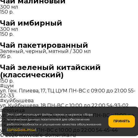
Чай малиновый
300 мл
150
р.
Чай имбирный
300 мл
150
р.
Чай пакетированный
Зеленый, черный, мятный / 300 мл
95
р.
Чай зеленый китайский
(классический)
150
р.
#цум
ул. Ген. Плиева, 17, ТЦ ЦУМ
ПН-ВС c 09:00 до 21:00
55-
22-33
#куйбышева
ул. Куйбышева, 18
ПН-ВС c 10:00 до 22:00
54-93-02
#столица
ул. Астана Кесаева, 2а, ТЦ "Столица"
Этот сайт использует файлы cookies и сервисы сбора
ПН-ВС c 11:00 до
22:00
технических данных посетителей для обеспечения
61-75-55
ПРИНЯТЬ
#кирова
работоспособности и улучшения качества обслуживания
ул. Кирова, 45
(
подробнее здесь
).
ПН-ВС c 10:00 до 22:00
54-45-44
© 2026
www.cafe-domenika.ru