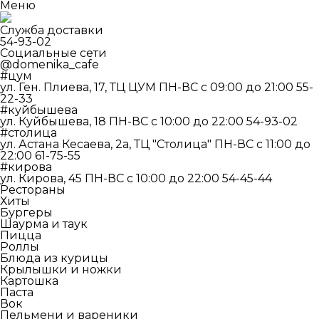
Меню
Служба доставки
54-93-02
Социальные сети
@domenika_cafe
#цум
ул. Ген. Плиева, 17, ТЦ ЦУМ
ПН-ВС c 09:00 до 21:00
55-
22-33
#куйбышева
ул. Куйбышева, 18
ПН-ВС c 10:00 до 22:00
54-93-02
#столица
ул. Астана Кесаева, 2а, ТЦ "Столица"
ПН-ВС c 11:00 до
22:00
61-75-55
#кирова
ул. Кирова, 45
ПН-ВС c 10:00 до 22:00
54-45-44
Рестораны
Хиты
Бургеры
Шаурма и таук
Пицца
Роллы
Блюда из курицы
Крылышки и ножки
Картошка
Паста
Вок
Пельмени и вареники