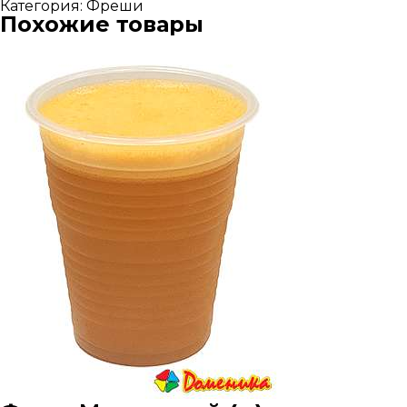
Фреш
Категория:
Фреши
Грейпфрут-
Похожие товары
апельсин
(б)