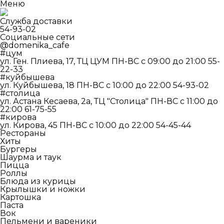
Меню
Служба доставки
54-93-02
Социальные сети
@domenika_cafe
#цум
ул. Ген. Плиева, 17, ТЦ ЦУМ
ПН-ВС c 09:00 до 21:00
55-
22-33
#куйбышева
ул. Куйбышева, 18
ПН-ВС c 10:00 до 22:00
54-93-02
#столица
ул. Астана Кесаева, 2а, ТЦ "Столица"
ПН-ВС c 11:00 до
22:00
61-75-55
#кирова
ул. Кирова, 45
ПН-ВС c 10:00 до 22:00
54-45-44
Рестораны
Хиты
Бургеры
Шаурма и таук
Пицца
Роллы
Блюда из курицы
Крылышки и ножки
Картошка
Паста
Вок
Пельмени и вареники