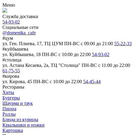
Меню
Служба доставки
54-93-02
Социальные сети
@domenika_cafe
#цум
ул. Ген. Плиева, 17, ТЦ ЦУМ
ПН-ВС c 09:00 до 21:00
55-22-33
#куйбышева
ул. Куйбышева, 18
ПН-ВС c 10:00 до 22:00
54-93-02
#столица
ул. Астана Кесаева, 2а, ТЦ "Столица"
ПН-ВС c 11:00 до 22:00
61-75-55
#кирова
ул. Кирова, 45
ПН-ВС c 10:00 до 22:00
54-45-44
Рестораны
Хиты
Бургеры
Шаурма и таук
Пицца
Роллы
Блюда из курицы
Крылышки и ножки
Картошка