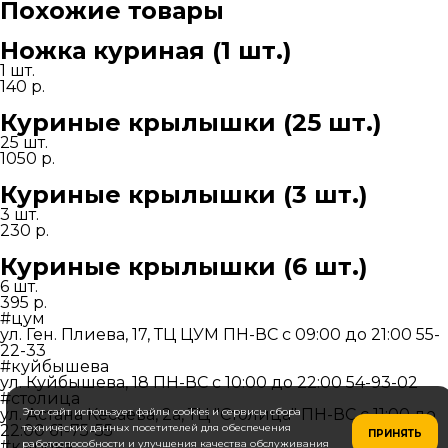
крылышки
Похожие товары
(16
шт.)
Ножка куриная (1 шт.)
+
фри
1 шт.
140
р.
Куриные крылышки (25 шт.)
25 шт.
1050
р.
Куриные крылышки (3 шт.)
3 шт.
230
р.
Куриные крылышки (6 шт.)
6 шт.
395
р.
#цум
ул. Ген. Плиева, 17, ТЦ ЦУМ
ПН-ВС c 09:00 до 21:00
55-
22-33
#куйбышева
ул. Куйбышева, 18
ПН-ВС c 10:00 до 22:00
54-93-02
#столица
ул. Астана Кесаева, 2а, ТЦ "Столица"
Этот сайт использует файлы cookies и сервисы сбора
ПН-ВС c 11:00 до
22:00
технических данных посетителей для обеспечения
61-75-55
ПРИНЯТЬ
#кирова
работоспособности и улучшения качества обслуживания