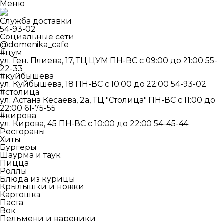
Меню
Служба доставки
54-93-02
Социальные сети
@domenika_cafe
#цум
ул. Ген. Плиева, 17, ТЦ ЦУМ
ПН-ВС c 09:00 до 21:00
55-
22-33
#куйбышева
ул. Куйбышева, 18
ПН-ВС c 10:00 до 22:00
54-93-02
#столица
ул. Астана Кесаева, 2а, ТЦ "Столица"
ПН-ВС c 11:00 до
22:00
61-75-55
#кирова
ул. Кирова, 45
ПН-ВС c 10:00 до 22:00
54-45-44
Рестораны
Хиты
Бургеры
Шаурма и таук
Пицца
Роллы
Блюда из курицы
Крылышки и ножки
Картошка
Паста
Вок
Пельмени и вареники