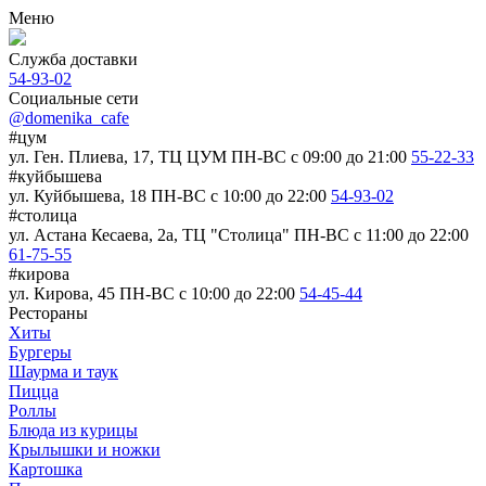
Меню
Служба доставки
54-93-02
Социальные сети
@domenika_cafe
#цум
ул. Ген. Плиева, 17, ТЦ ЦУМ
ПН-ВС c 09:00 до 21:00
55-22-33
#куйбышева
ул. Куйбышева, 18
ПН-ВС c 10:00 до 22:00
54-93-02
#столица
ул. Астана Кесаева, 2а, ТЦ "Столица"
ПН-ВС c 11:00 до 22:00
61-75-55
#кирова
ул. Кирова, 45
ПН-ВС c 10:00 до 22:00
54-45-44
Рестораны
Хиты
Бургеры
Шаурма и таук
Пицца
Роллы
Блюда из курицы
Крылышки и ножки
Картошка