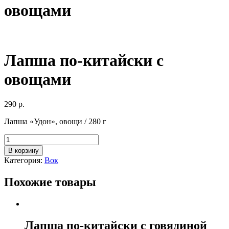
овощами
Лапша по-китайски с
овощами
290
р.
Лапша «Удон», овощи / 280 г
Количество
товара
В корзину
Лапша
Категория:
Вок
по-
китайски
Похожие товары
с
овощами
Лапша по-китайски с говядиной