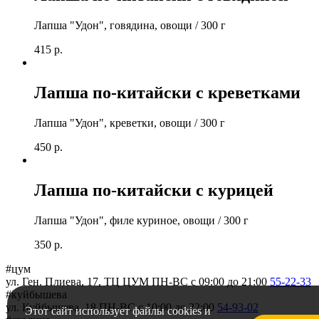
Лапша "Удон", говядина, овощи / 300 г
415
р.
Лапша по-китайски с креветками
Лапша "Удон", креветки, овощи / 300 г
450
р.
Лапша по-китайски с курицей
Лапша "Удон", филе куриное, овощи / 300 г
350
р.
#цум
ул. Ген. Плиева, 17, ТЦ ЦУМ
ПН-ВС c 09:00 до 21:00
55-22-33
#куйбышева
ул. Куйбышева, 18
ПН-ВС c 10:00 до 22:00
54-93-02
Этот сайт использует файлы cookies и