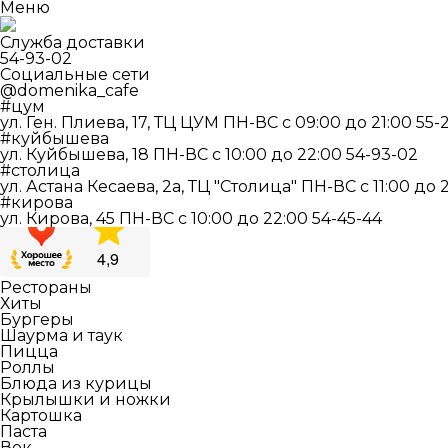
Меню
Служба доставки
54-93-02
Социальные сети
@domenika_cafe
#цум
ул. Ген. Плиева, 17, ТЦ ЦУМ
ПН-ВС c 09:00 до 21:00
55-
#куйбышева
ул. Куйбышева, 18
ПН-ВС c 10:00 до 22:00
54-93-02
#столица
ул. Астана Кесаева, 2а, ТЦ "Столица"
ПН-ВС c 11:00 до 
#кирова
ул. Кирова, 45
ПН-ВС c 10:00 до 22:00
54-45-44
Рестораны
Хиты
Бургеры
Шаурма и таук
Пицца
Роллы
Блюда из курицы
Крылышки и ножки
Картошка
Паста
Вок