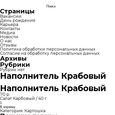
Найти:
Страницы
Вакансии
День рождения
Карьера
Контакты
Медиа
Новости
О нас
Отзывы
Политика обработки персональных данных
Согласие на обработку персональных данных
Архивы
Рубрики
Рубрик нет
Наполнитель Крабовый
Наполнитель Крабовый
70
р.
Салат Карбовый / 40 г
Количество
товара
В корзину
Наполнитель
Категория:
Картошка
Крабовый