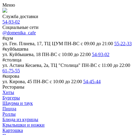
Меню
Служба доставки
54-93-02
Социальные сети
@domenika_cafe
#цум
ул. Ген. Плиева, 17, ТЦ ЦУМ
ПН-ВС c 09:00 до 21:00
55-22-33
#куйбышева
ул. Куйбышева, 18
ПН-ВС c 10:00 до 22:00
54-93-02
#столица
ул. Астана Кесаева, 2а, ТЦ "Столица"
ПН-ВС c 11:00 до 22:00
61-75-55
#кирова
ул. Кирова, 45
ПН-ВС c 10:00 до 22:00
54-45-44
Рестораны
Хиты
Бургеры
Шаурма и таук
Пицца
Роллы
Блюда из курицы
Крылышки и ножки
Картошка