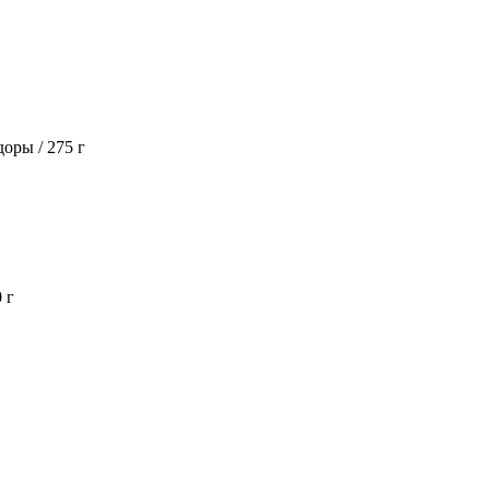
доры / 275 г
 г