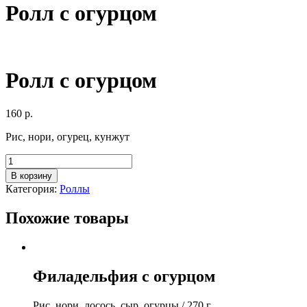
Ролл с огурцом
Ролл с огурцом
160
р.
Рис, нори, огурец, кунжут
Количество
товара
В корзину
Ролл
Категория:
Роллы
с
огурцом
Похожие товары
Филадельфия с огурцом
Рис, нори, лосось, сыр, огурцы / 270 г