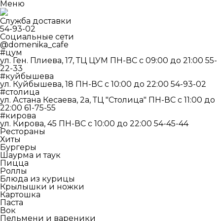
Меню
Служба доставки
54-93-02
Социальные сети
@domenika_cafe
#цум
ул. Ген. Плиева, 17, ТЦ ЦУМ
ПН-ВС c 09:00 до 21:00
55-
22-33
#куйбышева
ул. Куйбышева, 18
ПН-ВС c 10:00 до 22:00
54-93-02
#столица
ул. Астана Кесаева, 2а, ТЦ "Столица"
ПН-ВС c 11:00 до
22:00
61-75-55
#кирова
ул. Кирова, 45
ПН-ВС c 10:00 до 22:00
54-45-44
Рестораны
Хиты
Бургеры
Шаурма и таук
Пицца
Роллы
Блюда из курицы
Крылышки и ножки
Картошка
Паста
Вок
Пельмени и вареники