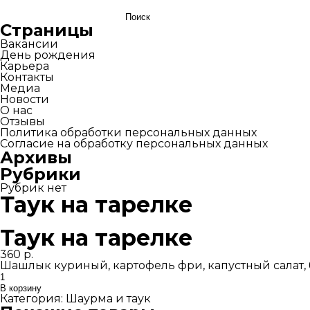
Найти:
Страницы
Вакансии
День рождения
Карьера
Контакты
Медиа
Новости
О нас
Отзывы
Политика обработки персональных данных
Согласие на обработку персональных данных
Архивы
Рубрики
Рубрик нет
Таук на тарелке
Таук на тарелке
360
р.
Шашлык куриный, картофель фри, капустный салат, бу
Количество
товара
В корзину
Таук
Категория:
Шаурма и таук
на