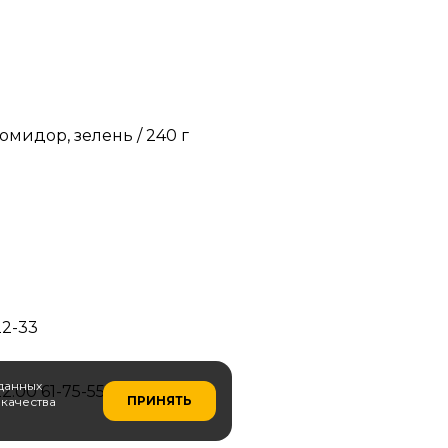
омидор, зелень / 240 г
22-33
 данных
22:00
61-75-55
ПРИНЯТЬ
качества