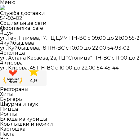
Меню
Служба доставки
54-93-02
Социальные сети
@domenika_cafe
#цум
ул. Ген. Плиева, 17, ТЦ ЦУМ
ПН-ВС c 09:00 до 21:00
55-
#куйбышева
ул. Куйбышева, 18
ПН-ВС c 10:00 до 22:00
54-93-02
#столица
ул. Астана Кесаева, 2а, ТЦ "Столица"
ПН-ВС c 11:00 до 
#кирова
ул. Кирова, 45
ПН-ВС c 10:00 до 22:00
54-45-44
Рестораны
Хиты
Бургеры
Шаурма и таук
Пицца
Роллы
Блюда из курицы
Крылышки и ножки
Картошка
Паста
Вок