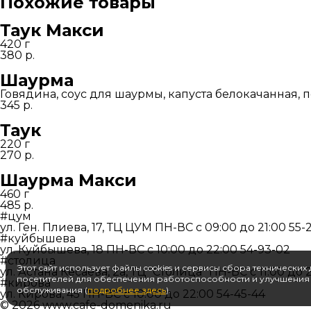
Похожие товары
тарелке
Таук Макси
420 г
380
р.
Шаурма
Говядина, соус для шаурмы, капуста белокачанная, п
345
р.
Таук
220 г
270
р.
Шаурма Макси
460 г
485
р.
#цум
ул. Ген. Плиева, 17, ТЦ ЦУМ
ПН-ВС c 09:00 до 21:00
55-
#куйбышева
ул. Куйбышева, 18
ПН-ВС c 10:00 до 22:00
54-93-02
#столица
Этот сайт использует файлы cookies и сервисы сбора технических
ул. Астана Кесаева, 2а, ТЦ "Столица"
ПН-ВС c 11:00 до 
посетителей для обеспечения работоспособности и улучшения 
#кирова
обслуживания (
подробнее здесь
).
ул. Кирова, 45
ПН-ВС c 10:00 до 22:00
54-45-44
© 2026
www.cafe-domenika.ru